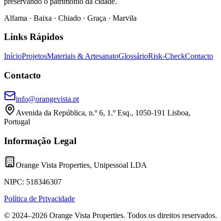
preservando o património da cidade.
Alfama · Baixa · Chiado · Graça · Marvila
Links Rápidos
Início
Projetos
Materiais & Artesanato
Glossário
Risk-Check
Contacto
Contacto
info@orangevista.pt
Avenida da República, n.º 6, 1.º Esq., 1050-191 Lisboa,
Portugal
Informação Legal
Orange Vista Properties, Unipessoal LDA
NIPC:
518346307
Política de Privacidade
© 2024–
2026
Orange Vista Properties
.
Todos os direitos reservados.