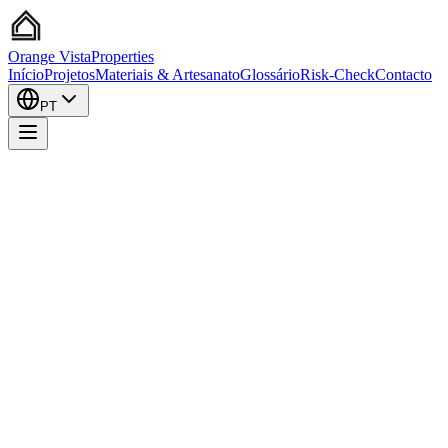
Orange
Vista
Properties
Início
Projetos
Materiais & Artesanato
Glossário
Risk-Check
Contacto
PT
Renovação
Investimento